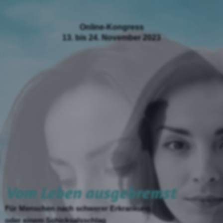
Online-Kongress
13. bis 24. November 2023
Vom Leben ausgebremst
Für Menschen
nach schwerer Erkrankung
oder einem Schicksalsschlag