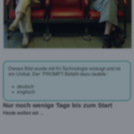
Dieses Bild wurde mit KI-Technologie erzeugt und ist
ein Unikat. Der "PROMPT-Befahl dazu lautete :
deutsch
englisch
Nur noch wenige Tage bis zum Start
Heute wollen wir ...