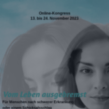
Online-Kongress
13. bis 24. November 2023
Vom Leben ausgebremst
Für Menschen
nach schwerer Erkrankung
oder einem Schicksalsschlag